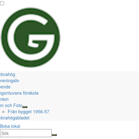
rönahög
reningsliv
oende
ngontuvans förskola
rism
lm och Foto
Från bygget 1956-57
önahögsbladet
Boka lokal