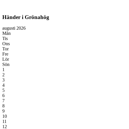
Händer i Grönahög
augusti 2026
Mån
Tis
Ons
Tor
Fre
Lör
Sön
1
2
3
4
5
6
7
8
9
10
11
12