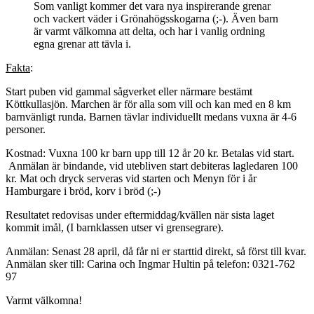
Som vanligt kommer det vara nya inspirerande grenar
och vackert väder i Grönahögsskogarna (;-). Även barn
är varmt välkomna att delta, och har i vanlig ordning
egna grenar att tävla i.
Fakta
:
Start puben vid gammal sågverket eller närmare bestämt
Köttkullasjön. Marchen är för alla som vill och kan med en 8 km
barnvänligt runda. Barnen tävlar individuellt medans vuxna är 4-6
personer.
Kostnad: Vuxna 100 kr barn upp till 12 år 20 kr. Betalas vid start.
Anmälan är bindande, vid utebliven start debiteras lagledaren 100
kr. Mat och dryck serveras vid starten och Menyn för i år
Hamburgare i bröd, korv i bröd (;-)
Resultatet redovisas under eftermiddag/kvällen när sista laget
kommit imål, (I barnklassen utser vi grensegrare).
Anmälan: Senast 28 april, då får ni er starttid direkt, så först till kvar.
Anmälan sker till: Carina och Ingmar Hultin på telefon: 0321-762
97
Varmt välkomna!