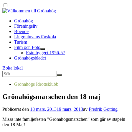
Grönahög
Föreningsliv
Boende
Lingontuvans förskola
Turism
Film och Foto
Från bygget 1956-57
Grönahögsbladet
Boka lokal
Grönahögs Idrottsklubb
Grönahögsmarschen den 18 maj
Publicerat den
18 mars, 2013
19 mars, 2013
av
Fredrik Gotting
Missa inte familjefesten ”Grönahögsmarschen” som går av stapeln
den 18 Maj!