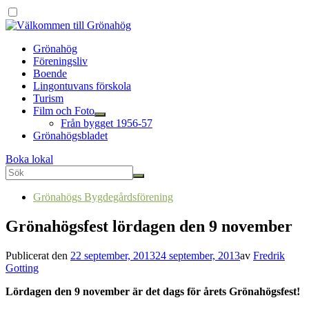
Grönahög
Föreningsliv
Boende
Lingontuvans förskola
Turism
Film och Foto
Från bygget 1956-57
Grönahögsbladet
Boka lokal
Grönahögs Bygdegårdsförening
Grönahögsfest lördagen den 9 november
Publicerat den
22 september, 2013
24 september, 2013
av
Fredrik
Gotting
Lördagen den 9 november är det dags för årets Grönahögsfest!