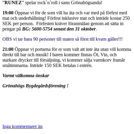
”
RUNEZ
” spelar rock`n`roll i sann Grönahögsanda!
19:00
Öppnar vi för de som vill ha äta och var med på förfest med
mat och underhållning! Förfest inklusive mat och inträde kostar 250
SEK per person. Förfesten kräver föranmälan genom att sätta in
pengar på
BG: 5600-5754 senast den 31 oktober
.
OBS vi tar bara 90 personer till maten så först till kvarn gäller!!!
21:00
Öppnar vi portarna för er som valt att inte äta utan vill komma
direkt till bar och musik! I baren kommer finnas Öl, Vin, och
starkare drycker till försäljning, vi kommer sälja varmkorv framåt
småtimmarna. Inträde 150 SEK betalas i entrén.
Varmt välkomna önskar
Grönahögs Bygdegårdsförening !
Inga kommentarer än