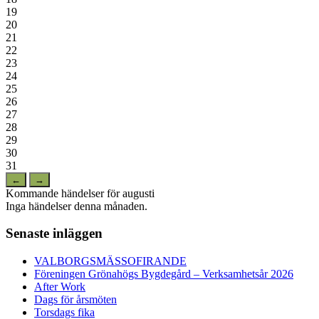
19
20
21
22
23
24
25
26
27
28
29
30
31
←
→
Kommande händelser för augusti
Inga händelser denna månaden.
Senaste inläggen
VALBORGSMÄSSOFIRANDE
Föreningen Grönahögs Bygdegård – Verksamhetsår 2026
After Work
Dags för årsmöten
Torsdags fika