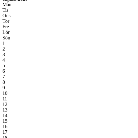
Mån
Tis
Ons
Tor
Fre
Lör
Sön
1
2
3
4
5
6
7
8
9
10
11
12
13
14
15
16
17
18