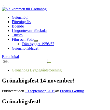
Grönahög
Föreningsliv
Boende
Lingontuvans förskola
Turism
Film och Foto
Från bygget 1956-57
Grönahögsbladet
Boka lokal
Grönahögs Bygdegårdsförening
Grönahögsfest 14 november!
Publicerat den
13 september, 2015
av
Fredrik Gotting
Grönahögsfest!