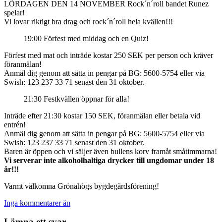
LÖRDAGEN DEN 14 NOVEMBER Rock´n´roll bandet Runez
spelar!
Vi lovar riktigt bra drag och rock´n´roll hela kvällen!!!
19:00 Förfest med middag och en Quiz!
Förfest med mat och inträde kostar 250 SEK per person och kräver
föranmälan!
Anmäl dig genom att sätta in pengar på BG: 5600-5754 eller via
Swish: 123 237 33 71 senast den 31 oktober.
21:30 Festkvällen öppnar för alla!
Inträde efter 21:30 kostar 150 SEK, föranmälan eller betala vid
entrén!
Anmäl dig genom att sätta in pengar på BG: 5600-5754 eller via
Swish: 123 237 33 71 senast den 31 oktober.
Baren är öppen och vi säljer även bullens korv framåt småtimmarna!
Vi serverar inte alkoholhaltiga drycker till ungdomar under 18
år!!!
Varmt välkomna Grönahögs bygdegårdsförening!
Inga kommentarer än
Lämna ett svar