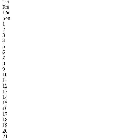
Tor
Fre
Lör
Sön
1
2
3
4
5
6
7
8
9
10
11
12
13
14
15
16
17
18
19
20
21