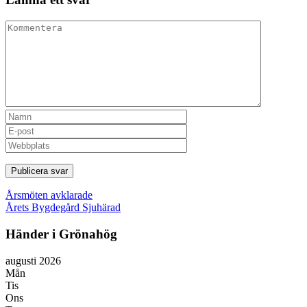
Inläggsnavigering
Årsmöten avklarade
Årets Bygdegård Sjuhärad
Händer i Grönahög
augusti 2026
Mån
Tis
Ons