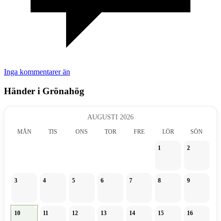
Inga kommentarer än
Händer i Grönahög
AUGUSTI 2026
MÅN
TIS
ONS
TOR
FRE
LÖR
SÖN
1
2
3
4
5
6
7
8
9
10
11
12
13
14
15
16