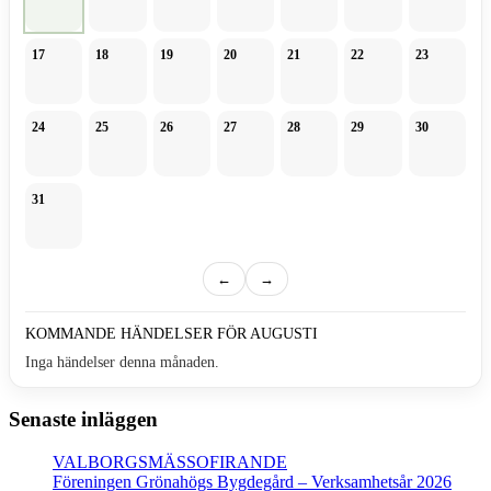
17
18
19
20
21
22
23
24
25
26
27
28
29
30
31
←
→
KOMMANDE HÄNDELSER FÖR AUGUSTI
Inga händelser denna månaden.
Senaste inläggen
VALBORGSMÄSSOFIRANDE
Föreningen Grönahögs Bygdegård – Verksamhetsår 2026