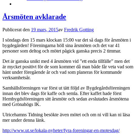
Årsmöten avklarade
Publicerat den
19 mars, 2015
av
Fredrik Gotting
I söndags den 15 mars klockan 15:00 var det så dags för årsmöten i
bygdegården! Föreningarna höll sina årsmöten och det var 41
personer som deltog och mötet pågick ganska precis 2 timmar.
Det är ganska unikt med 4 årsmöten vid ”ett enda tillfälle” men det
är mycket positivt för de som kommer då man både får veta vad som
hänt under föregående år och vad som planeras för kommande
verksamhetsår.
Samhällsföreningen var först ut tätt följd av Bygdegårdsföreningen
innan det blev dags för kaffe och semla. Efter kaffet hade först
Hembygdsföreningen sitt årsmöte och sedan avslutades årsmötena
med Grönahögs IK.
Ulricehamns Tidning besökte även mötet och om ni vill kan ni läsa
mer under denna länk.
http://www.ut.se/lokala-nyheter/fyra-foreningar-en-motesdag/