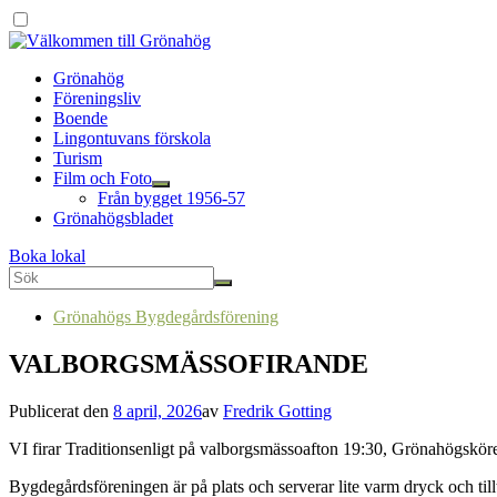
Grönahög
Föreningsliv
Boende
Lingontuvans förskola
Turism
Film och Foto
Från bygget 1956-57
Grönahögsbladet
Boka lokal
Grönahögs Bygdegårdsförening
VALBORGSMÄSSOFIRANDE
Publicerat den
8 april, 2026
av
Fredrik Gotting
VI firar Traditionsenligt på valborgsmässoafton 19:30, Grönahögskören
Bygdegårdsföreningen är på plats och serverar lite varm dryck och tillt