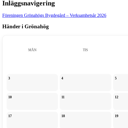
Inläggsnavigering
Föreningen Grönahögs Bygdegård – Verksamhetsår 2026
Händer i Grönahög
MÅN
TIS
3
4
5
10
11
12
17
18
19